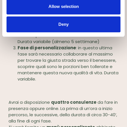
Allow selection
Fase di eliminazione
di tutti gli alimenti ricchi
di FODMAP – 2/6 settimane
Fase di
reintroduzione
: in questo delicato
Deny
periodo dobbiamo testare i diversi gruppi di
FODMAP per valutarne la tolleranza individuale.
Durata variabile (almeno 5 settimane)
Fase di personalizzazione
: in questa ultima
fase sarà necessario collaborare al massimo
per trovare la giusta strada verso il benessere,
scoprire quali sono le porzioni ben tollerate e
mantenere questa nuova qualità di vita. Durata
variabile.
Avrai a disposizione
quattro consulenze
da fare in
presenza oppure online. La prima di un’ora a inizio
percorso, le successive, della durata di circa 30-40′,
alla fine di ogni fase.