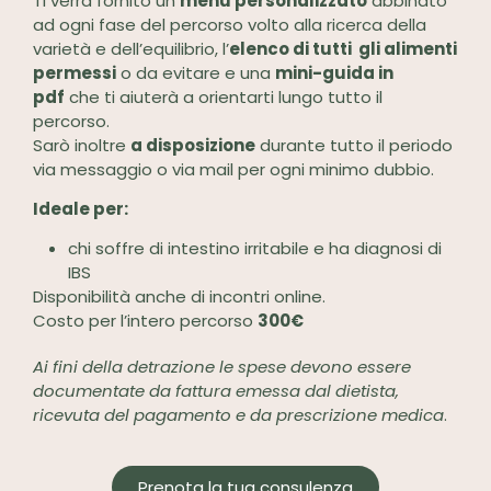
Ti verrà fornito un
menù personalizzato
abbinato
ad ogni fase del percorso volto alla ricerca della
varietà e dell’equilibrio, l’
elenco di tutti gli alimenti
permessi
o da evitare e una
mini-guida in
pdf
che ti aiuterà a orientarti lungo tutto il
percorso.
Sarò inoltre
a disposizione
durante tutto il periodo
via messaggio o via mail per ogni minimo dubbio.
Ideale per:
chi soffre di intestino irritabile e ha diagnosi di
IBS
Disponibilità anche di incontri online.
Costo per l’intero percorso
30
0€
Ai fini della detrazione le spese devono essere
documentate da fattura emessa dal dietista,
ricevuta del pagamento e da prescrizione medica
.
Prenota la tua consulenza