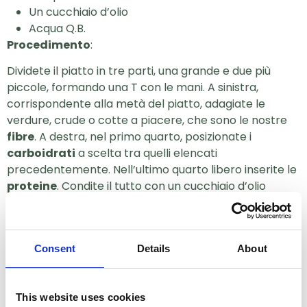
Un cucchiaio d’olio
Acqua Q.B.
Procedimento
:
Dividete il piatto in tre parti, una grande e due più
piccole, formando una T con le mani. A sinistra,
corrispondente alla metà del piatto, adagiate le
verdure, crude o cotte a piacere, che sono le nostre
fibre
. A destra, nel primo quarto, posizionate i
carboidrati
a scelta tra quelli elencati
precedentemente. Nell’ultimo quarto libero inserite le
proteine
. Condite il tutto con un cucchiaio d’olio
extravergine d’oliva e versatevi un bel bicchiere
d’acqua.
Ecco alcuni esempi.
Consent
Details
About
Risotto gamberi e zucchine
:
Porzione di riso –
Carboidrati
This website uses cookies