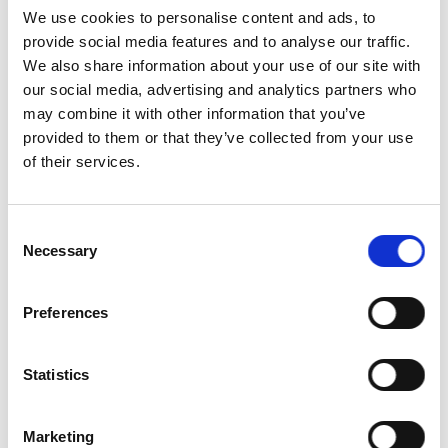
Porzione di gamberi –
Proteine
We use cookies to personalise content and ads, to
Porzione di zucchine –
Fibre
provide social media features and to analyse our traffic.
Un cucchiaio d’olio –
Lipidi
We also share information about your use of our site with
our social media, advertising and analytics partners who
Frittata porro, spinaci e patate
:
may combine it with other information that you’ve
provided to them or that they’ve collected from your use
Porzione di patate –
Carboidrati
of their services.
Porzione di uova –
Proteine
Porzione di spinaci e porri –
Fibre
Un cucchiaio d’olio –
Lipidi
Consent
Necessary
Selection
Pollo al curry con pane e broccoli:
Porzione di pane –
Carboidrati
Preferences
Porzione di pollo –
Proteine
Porzione di broccoli –
Fibre
Un cucchiaio d’olio –
Lipidi
Statistics
Ora provate voi, riuscite a scomporre tutti i piatti sani
Marketing
che vi propongo?