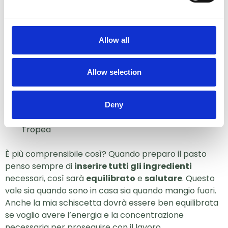
Vellutata di zucca, bietole e ceci con crostini –
anche una zuppa può essere un piatto sano,
Allow all
l’importante è che contenga sempre una fonte di
fibre, una di proteine e una di carboidrati
Pasta con zucchine, pomodorini e speck
Allow selection
Petto di pollo con purè di patate e cicoria saltata
Riso basmati con uova strapazzate, fagioli, carote
e cetrioli
Deny
Miglio con tonno in scatola, pomodorini e cipolla di
Tropea
È più comprensibile così? Quando preparo il pasto
penso sempre di
inserire tutti gli ingredienti
necessari, così sarà
equilibrato
e
salutare
. Questo
vale sia quando sono in casa sia quando mangio fuori.
Anche la mia schiscetta dovrà essere ben equilibrata
se voglio avere l’energia e la concentrazione
necessaria per proseguire con il lavoro.